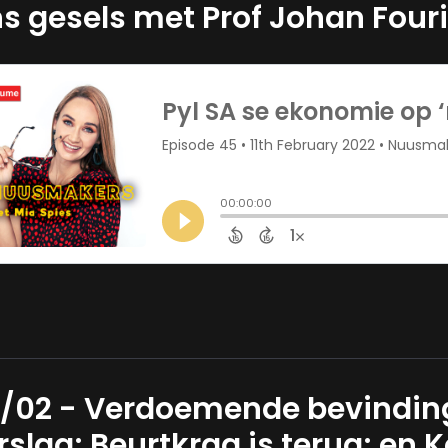
s gesels met Prof Johan Four
/02 - Verdoemende bevinding
rslag; Beurtkrag is terug; en K