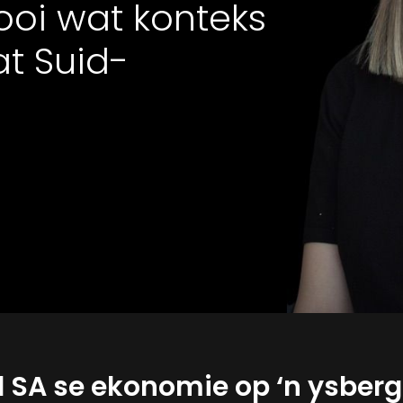
ooi wat konteks
at Suid-
l SA se ekonomie op ‘n ysberg 