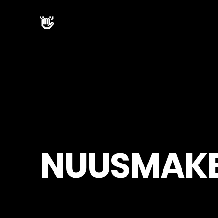
👋
NUUSMAK