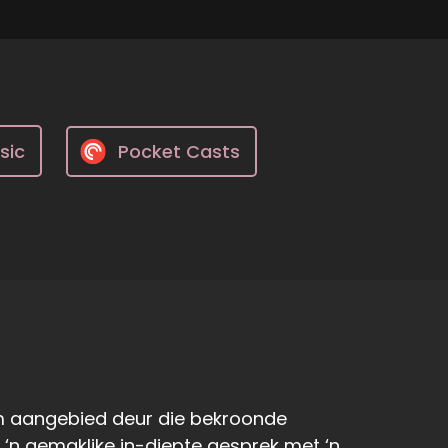
sic
Pocket Casts
am aangebied deur die bekroonde
r ‘n gemaklike in-diepte gesprek met ‘n