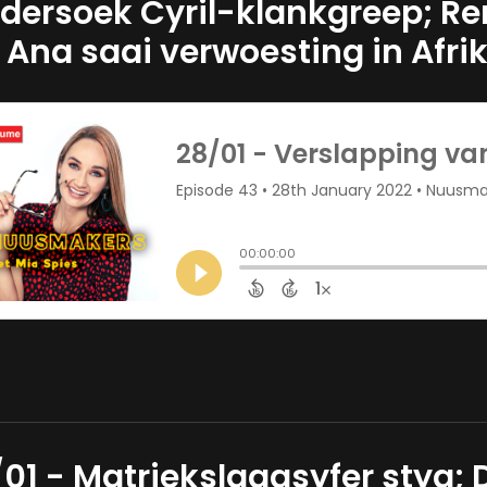
dersoek Cyril-klankgreep; R
 Ana saai verwoesting in Afri
/01 - Matriekslaagsyfer styg; 