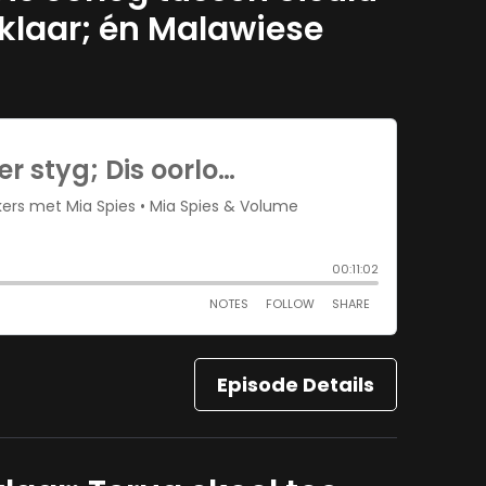
laar; én Malawiese
Episode Details