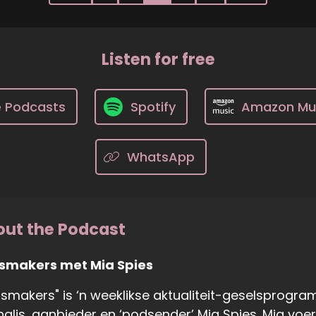
Listen for free
e Podcasts
Spotify
Amazon Mu
WhatsApp
ut the Podcast
smakers met Mia Spies
smakers" is ‘n weeklikse aktualiteit-geselsprogr
nalis, aanbieder en ‘podsender’ Mia Spies. Mia voe