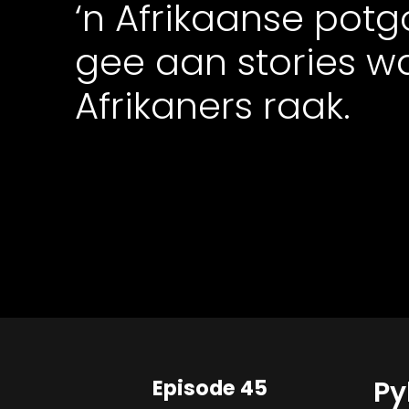
‘n Afrikaanse potg
gee aan stories w
Afrikaners raak.
Episode 45
Py