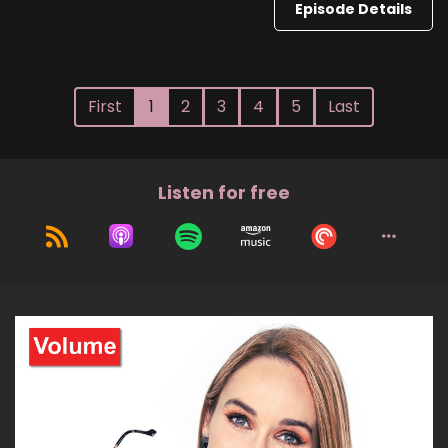
Episode Details
First
1
2
3
4
5
Last
Listen for free