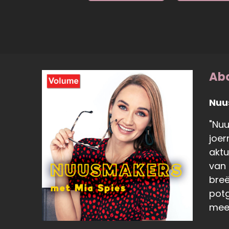
Abo
Nuu
"Nuu
joer
aktu
van 
breë
potg
meer