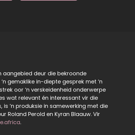
am aangebied deur die bekroonde
r ‘n gemaklike in-diepte gesprek met ‘n
it strek oor ‘n verskeidenheid onderwerpe
s wat relevant én interessant vir die
 is ‘n produksie in samewerking met die
r Roland Perold en Kyran Blaauw. Vir
e.africa
.