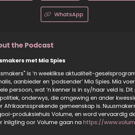
WhatsApp
ut the Podcast
smakers met Mia Spies
smakers" is ‘n weeklikse aktualiteit-geselsprogr
nalis, aanbieder en ‘podsender’ Mia Spies. Mia voe
ele persoon, wat ‘n kenner is in sy/haar veld is. D
politiek, onderwys, die omgewing en ander kwessie
r Afrikaanssprekende gemeenskap is. Nuusmakers,
ooi-produksiehuis Volume, en word vervaardig deu
 inligting oor Volume gaan na
https://www.volum