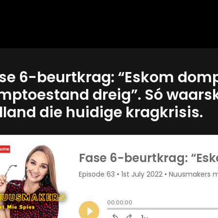
se 6-beurtkrag: “Eskom domp
mptoestand dreig”. Só waars
lland die huidige kragkrisis.