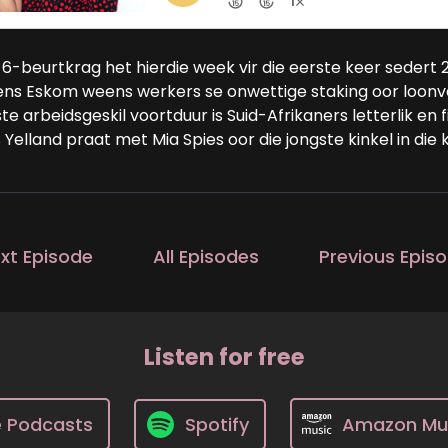
6-beurtkrag het hierdie week vir die eerste keer sedert 201
ens Eskom weens werkers se onwettige staking oor loonve
te arbeidsgeskil voortduur is Suid-Afrikaners letterlik en
 Yelland praat met Mia Spies oor die jongste kinkel in die 
xt Episode
All Episodes
Previous Epis
Listen for free
e Podcasts
Spotify
Amazon Mu